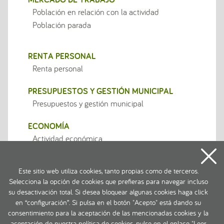
Población en relación con la actividad
Población parada
RENTA PERSONAL
Renta personal
PRESUPUESTOS Y GESTIÓN MUNICIPAL
Presupuestos y gestión municipal
ECONOMÍA
Actividad económica
Actividad empresarial
Este sitio web utiliza cookies, tanto propias como de terceros.
Selecciona la opción de cookies que prefieras para navegar incluso
su desactivación total. Si desea bloquear algunas cookies haga click
en “configuración”. Si pulsa en el botón "Acepto" está dando su
consentimiento para la aceptación de las mencionadas cookies y la
aceptación de nuestra política de cookies, pulse en el enlace "
Leer