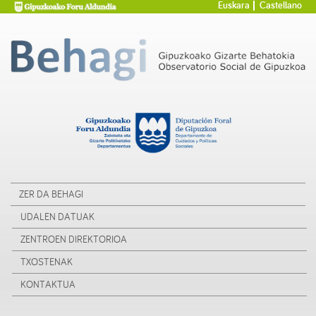
Euskara
Castellano
ZER DA BEHAGI
UDALEN DATUAK
ZENTROEN DIREKTORIOA
TXOSTENAK
KONTAKTUA