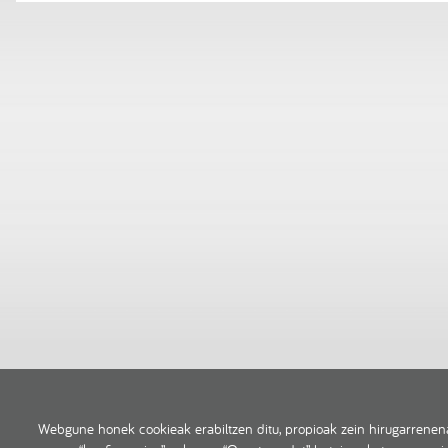
Webgune honek cookieak erabiltzen ditu, propioak zein hirugarrenena