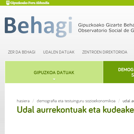
ZER DA BEHAGI
UDALEN DATUAK
ZENTROEN DIREKTORIOA
DEMOGR
GIPUZKOA DATUAK
S
hasiera
demografia eta testuinguru sozioekonomikoa
udal a
Udal aurrekontuak eta kudeake