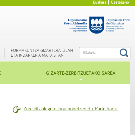
Euskara
Castellano
FORMAKUNTZA GIZARTERATZEAN
ETA INDARKERIA MATXISTAN
K
GIZARTE-ZERBITZUETAKO SAREA
Zure iritziak gure lana hobetzen du. Parte hartu.