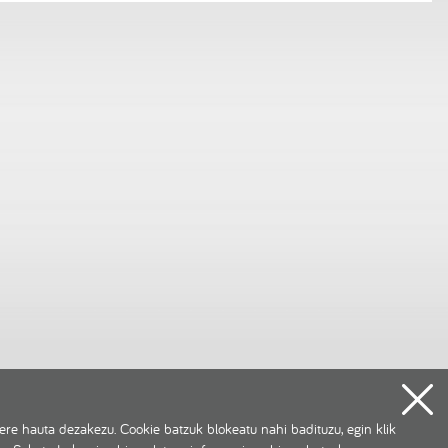
re hauta dezakezu. Cookie batzuk blokeatu nahi badituzu, egin klik