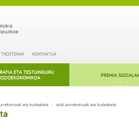
TXOSTENAK
KONTAKTUA
AFIA ETA TESTUINGURU
PREMIA SOZIALA
OZIOEKONOMIKOA
urrekontuak eta kudeaketa
udal aurrekontuak eta kudeaketa
ta