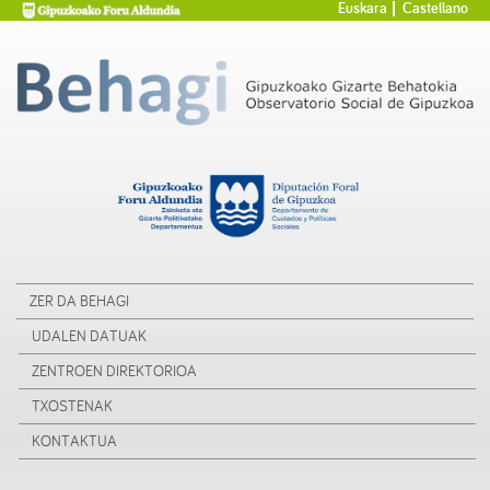
Euskara
Castellano
ZER DA BEHAGI
UDALEN DATUAK
ZENTROEN DIREKTORIOA
TXOSTENAK
KONTAKTUA