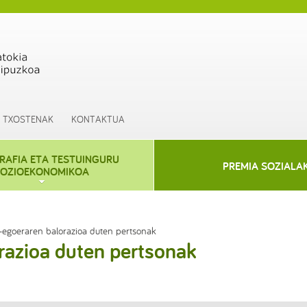
TXOSTENAK
KONTAKTUA
AFIA ETA TESTUINGURU
PREMIA SOZIALA
OZIOEKONOMIKOA
egoeraren balorazioa duten pertsonak
azioa duten pertsonak