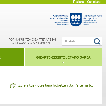
Euskara
Castellano
FORMAKUNTZA GIZARTERATZEAN
ETA INDARKERIA MATXISTAN
K
GIZARTE-ZERBITZUETAKO SAREA
Zure iritziak gure lana hobetzen du. Parte hartu.