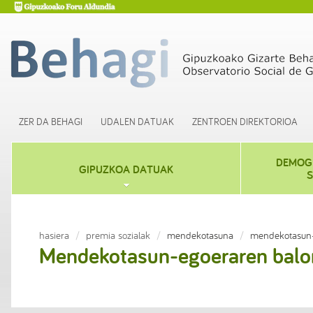
ZER DA BEHAGI
UDALEN DATUAK
ZENTROEN DIREKTORIOA
DEMOGR
GIPUZKOA DATUAK
S
hasiera
premia sozialak
mendekotasuna
mendekotasun-
Mendekotasun-egoeraren balor