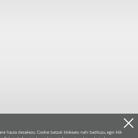
re hauta dezakezu. Cookie batzuk blokeatu nahi badituzu, egin klik