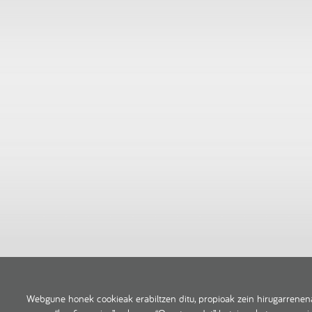
Webgune honek cookieak erabiltzen ditu, propioak zein hirugarrenena