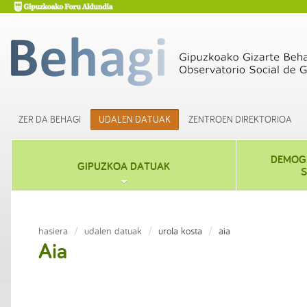
ZER DA BEHAGI
UDALEN DATUAK
ZENTROEN DIREKTORIOA
DEMOGR
GIPUZKOA DATUAK
S
hasiera
udalen datuak
urola kosta
aia
Aia