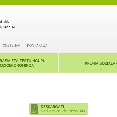
TXOSTENAK
KONTAKTUA
AFIA ETA TESTUINGURU
PREMIA SOZIALA
OZIOEKONOMIKOA
DESKARGATU
Udal datuen laburpena. Aia