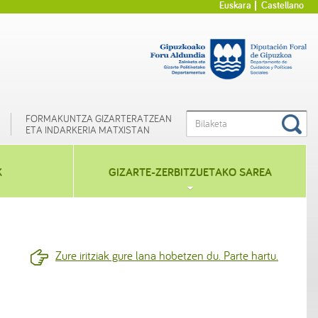
Euskara
Castellano
FORMAKUNTZA GIZARTERATZEAN
ETA INDARKERIA MATXISTAN
K
GIZARTE-ZERBITZUETAKO SAREA
Zure iritziak gure lana hobetzen du. Parte hartu.