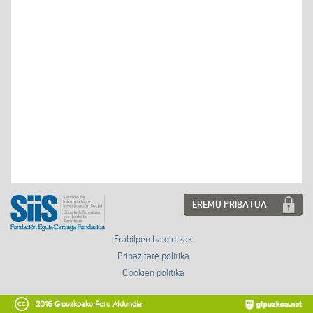
EREMU PRIBATUA
Erabilpen baldintzak
Pribazitate politika
Cookien politika
2016 Gipuzkoako Foru Aldundia