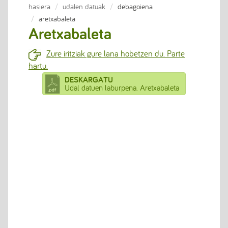
hasiera
udalen datuak
debagoiena
aretxabaleta
Aretxabaleta
Zure iritziak gure lana hobetzen du. Parte
hartu.
DESKARGATU
Udal datuen laburpena. Aretxabaleta