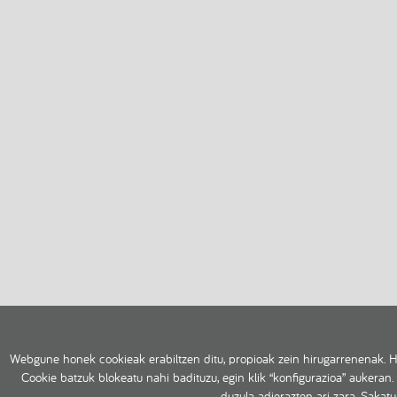
Webgune honek cookieak erabiltzen ditu, propioak zein hirugarrenenak. H
Cookie batzuk blokeatu nahi badituzu, egin klik “konfigurazioa” aukeran.
duzula adierazten ari zara. Sakat