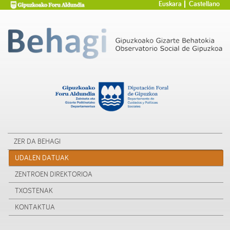
Euskara
Castellano
ZER DA BEHAGI
UDALEN DATUAK
ZENTROEN DIREKTORIOA
TXOSTENAK
KONTAKTUA