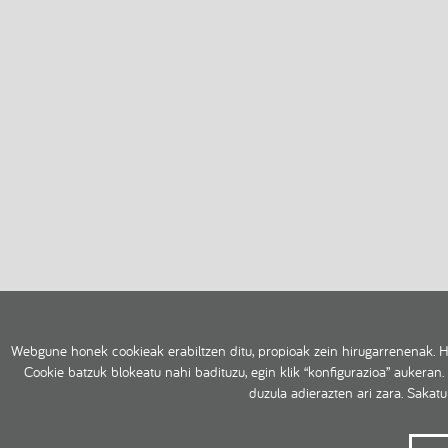
Webgune honek cookieak erabiltzen ditu, propioak zein hirugarrenenak. H
Cookie batzuk blokeatu nahi badituzu, egin klik “konfigurazioa” aukeran.
duzula adierazten ari zara. Sakat