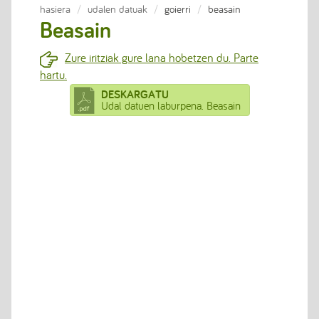
hasiera
udalen datuak
goierri
beasain
Beasain
Zure iritziak gure lana hobetzen du. Parte
hartu.
DESKARGATU
Udal datuen laburpena. Beasain