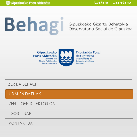
Euskara
Castellano
ZER DA BEHAGI
UDALEN DATUAK
ZENTROEN DIREKTORIOA
TXOSTENAK
KONTAKTUA