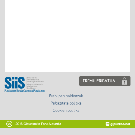
EREMU PRIBATUA
Erabilpen baldintzak
Pribazitate politika
Cookien politika
2016 Gipuzkoako Foru Aldundia