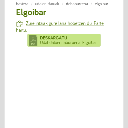
hasiera
udalen datuak
debabarrena
elgoibar
Elgoibar
Zure iritziak gure lana hobetzen du. Parte
hartu.
DESKARGATU
Udal datuen laburpena. Elgoibar