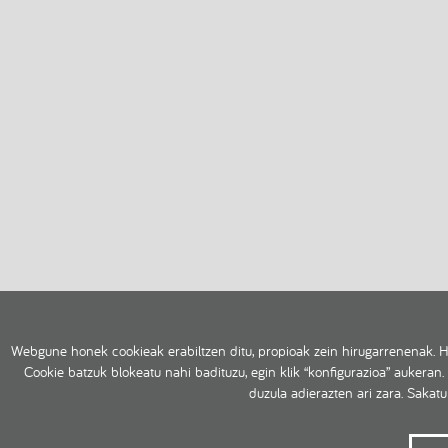
Webgune honek cookieak erabiltzen ditu, propioak zein hirugarrenenak. H
Cookie batzuk blokeatu nahi badituzu, egin klik “konfigurazioa” aukeran.
duzula adierazten ari zara. Sakat