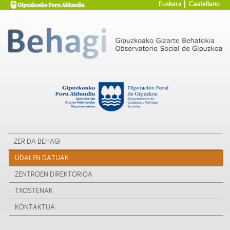
Euskara
Castellano
ZER DA BEHAGI
UDALEN DATUAK
ZENTROEN DIREKTORIOA
TXOSTENAK
KONTAKTUA