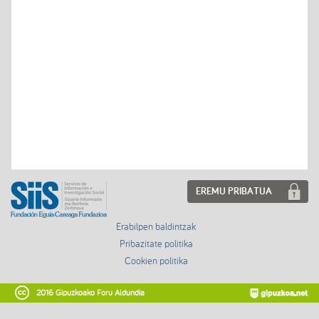
EREMU PRIBATUA
Erabilpen baldintzak
Pribazitate politika
Cookien politika
2016 Gipuzkoako Foru Aldundia