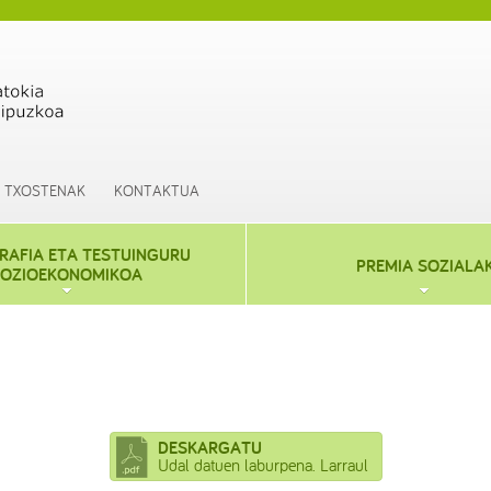
TXOSTENAK
KONTAKTUA
AFIA ETA TESTUINGURU
PREMIA SOZIALA
OZIOEKONOMIKOA
DESKARGATU
Udal datuen laburpena. Larraul