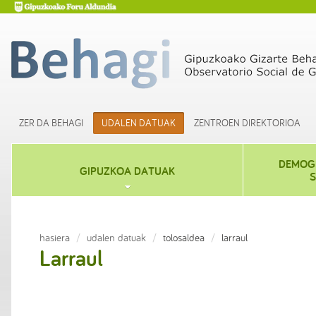
ZER DA BEHAGI
UDALEN DATUAK
ZENTROEN DIREKTORIOA
DEMOGR
GIPUZKOA DATUAK
S
hasiera
udalen datuak
tolosaldea
larraul
Larraul