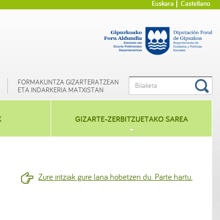
Euskara
Castellano
FORMAKUNTZA GIZARTERATZEAN
ETA INDARKERIA MATXISTAN
K
GIZARTE-ZERBITZUETAKO SAREA
Zure iritziak gure lana hobetzen du. Parte hartu.