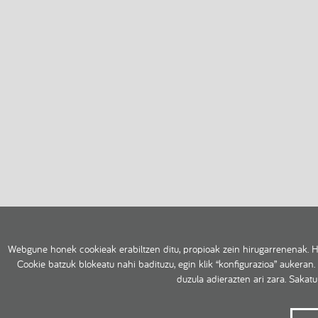
Webgune honek cookieak erabiltzen ditu, propioak zein hirugarrenenak. H
Cookie batzuk blokeatu nahi badituzu, egin klik “konfigurazioa” aukeran.
duzula adierazten ari zara. Sakat