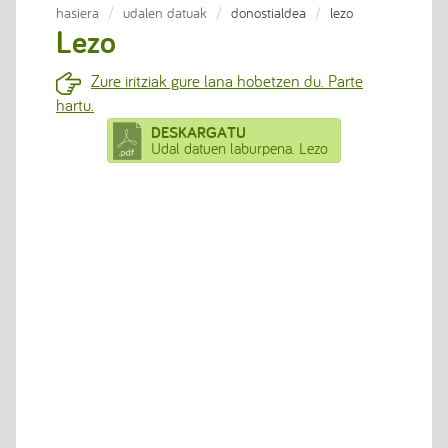
hasiera
udalen datuak
donostialdea
lezo
Lezo
Zure iritziak gure lana hobetzen du. Parte
hartu.
DESKARGATU
Udal datuen laburpena. Lezo