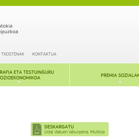
TXOSTENAK
KONTAKTUA
AFIA ETA TESTUINGURU
PREMIA SOZIALA
OZIOEKONOMIKOA
DESKARGATU
Udal datuen laburpena. Mutiloa