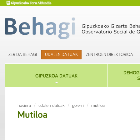
ZER DA BEHAGI
UDALEN DATUAK
ZENTROEN DIREKTORIOA
DEMOGR
GIPUZKOA DATUAK
S
hasiera
udalen datuak
goierri
mutiloa
Mutiloa