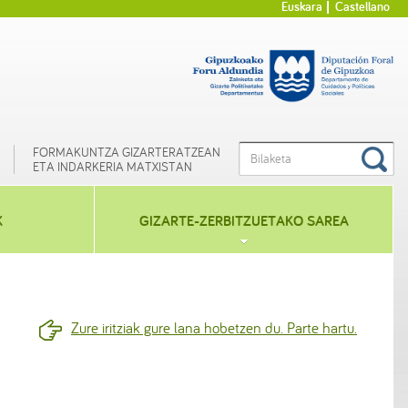
Euskara
Castellano
FORMAKUNTZA GIZARTERATZEAN
ETA INDARKERIA MATXISTAN
K
GIZARTE-ZERBITZUETAKO SAREA
Zure iritziak gure lana hobetzen du. Parte hartu.