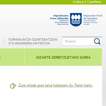
Euskara
Castellano
FORMAKUNTZA GIZARTERATZEAN
ETA INDARKERIA MATXISTAN
K
GIZARTE-ZERBITZUETAKO SAREA
Zure iritziak gure lana hobetzen du. Parte hartu.