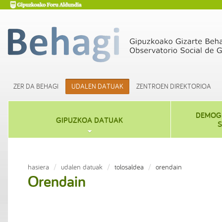
ZER DA BEHAGI
UDALEN DATUAK
ZENTROEN DIREKTORIOA
DEMOGR
GIPUZKOA DATUAK
S
hasiera
udalen datuak
tolosaldea
orendain
Orendain