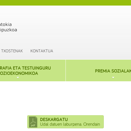
TXOSTENAK
KONTAKTUA
AFIA ETA TESTUINGURU
PREMIA SOZIALA
OZIOEKONOMIKOA
DESKARGATU
Udal datuen laburpena. Orendain