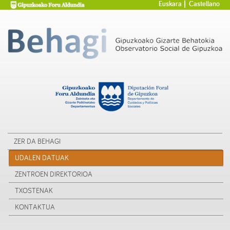
Euskara
Castellano
ZER DA BEHAGI
UDALEN DATUAK
ZENTROEN DIREKTORIOA
TXOSTENAK
KONTAKTUA