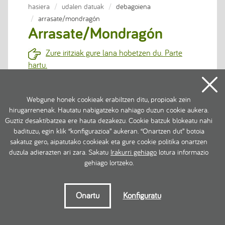
hasiera
udalen datuak
debagoiena
arrasate/mondragón
Arrasate/Mondragón
Zure iritziak gure lana hobetzen du. Parte
hartu.
DESKARGATU
Udal datuen laburpena. Arrasate/Mondragón
Webgune honek cookieak erabiltzen ditu, propioak zein
hirugarrenenak. Hautatu nabigatzeko nahiago duzun cookie aukera.
Guztiz desaktibatzea ere hauta dezakezu. Cookie batzuk blokeatu nahi
badituzu, egin klik “konfigurazioa” aukeran. “Onartzen dut” botoia
sakatuz gero, aipatutako cookieak eta gure cookie politika onartzen
EREMU PRIBATUA
duzula adierazten ari zara. Sakatu
Irakurri gehiago
lotura informazio
gehiago lortzeko.
Erabilpen baldintzak
Pribazitate politika
Onartu
Konfiguratu
Cookien politika
2016 Gipuzkoako Foru Aldundia